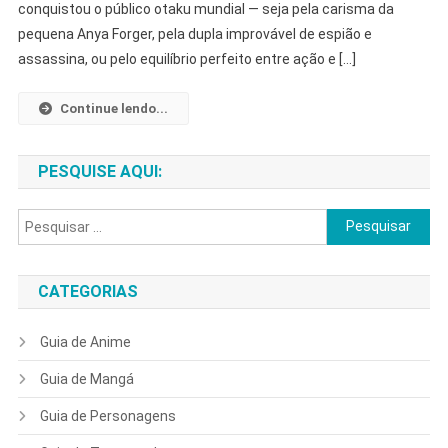
conquistou o público otaku mundial — seja pela carisma da
Tudo
Sobre
pequena Anya Forger, pela dupla improvável de espião e
A
assassina, ou pelo equilíbrio perfeito entre ação e […]
Série
Que
Continue lendo...
Conquistou
O
PESQUISE AQUI:
Mundo
Otaku!
Pesquisar
por:
CATEGORIAS
Guia de Anime
Guia de Mangá
Guia de Personagens