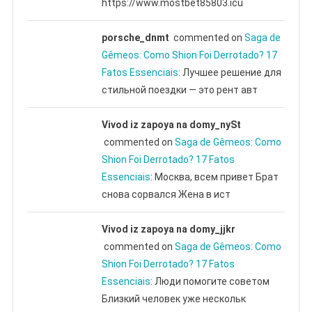
https://www.mostbet85803.icu
porsche_dnmt
commented on
Saga de
Gêmeos: Como Shion Foi Derrotado? 17
Fatos Essenciais
: Лучшее решение для
стильной поездки — это рент авт
Vivod iz zapoya na domy_nySt
commented on
Saga de Gêmeos: Como
Shion Foi Derrotado? 17 Fatos
Essenciais
: Москва, всем привет Брат
снова сорвался Жена в ист
Vivod iz zapoya na domy_jjkr
commented on
Saga de Gêmeos: Como
Shion Foi Derrotado? 17 Fatos
Essenciais
: Люди помогите советом
Близкий человек уже нескольк