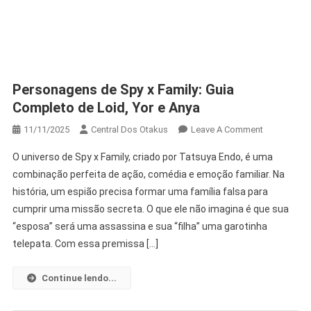
Personagens de Spy x Family: Guia
Completo de Loid, Yor e Anya
On
11/11/2025
Central Dos Otakus
Leave A Comment
Personagen
O universo de Spy x Family, criado por Tatsuya Endo, é uma
De
combinação perfeita de ação, comédia e emoção familiar. Na
Spy
história, um espião precisa formar uma família falsa para
X
cumprir uma missão secreta. O que ele não imagina é que sua
Family:
Guia
“esposa” será uma assassina e sua “filha” uma garotinha
Completo
telepata. Com essa premissa […]
De
Loid,
Continue lendo...
Yor
E