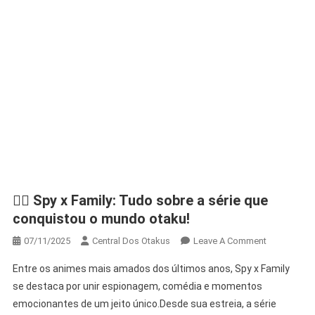
Anya
🕵️‍♂️ Spy x Family: Tudo sobre a série que
conquistou o mundo otaku!
On
07/11/2025
Central Dos Otakus
Leave A Comment
🕵️‍♂️
Entre os animes mais amados dos últimos anos, Spy x Family
Spy
se destaca por unir espionagem, comédia e momentos
X
emocionantes de um jeito único.Desde sua estreia, a série
Family: