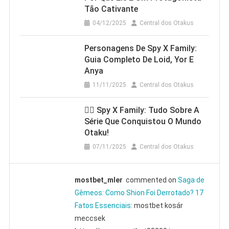
Tão Cativante
04/12/2025
Central dos Otakus
Personagens De Spy X Family:
Guia Completo De Loid, Yor E
Anya
11/11/2025
Central dos Otakus
🕵️‍♂️ Spy X Family: Tudo Sobre A
Série Que Conquistou O Mundo
Otaku!
07/11/2025
Central dos Otakus
mostbet_mler
commented on
Saga de
Gêmeos: Como Shion Foi Derrotado? 17
Fatos Essenciais
: mostbet kosár
meccsek