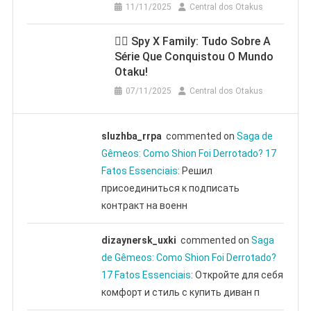
11/11/2025
Central dos Otakus
🕵️‍♂️ Spy X Family: Tudo Sobre A
Série Que Conquistou O Mundo
Otaku!
07/11/2025
Central dos Otakus
sluzhba_rrpa
commented on
Saga de
Gêmeos: Como Shion Foi Derrotado? 17
Fatos Essenciais
: Решил
присоединиться к подписать
контракт на военн
dizaynersk_uxki
commented on
Saga
de Gêmeos: Como Shion Foi Derrotado?
17 Fatos Essenciais
: Откройте для себя
комфорт и стиль с купить диван п