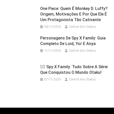
One Piece: Quem É Monkey D. Luffy?
Origem, Motivações E Por Que Ele É
Um Protagonista Tão Cativante
04/12/2025
Central dos Otakus
Personagens De Spy X Family: Guia
Completo De Loid, Yor E Anya
11/11/2025
Central dos Otakus
🕵️‍♂️ Spy X Family: Tudo Sobre A Série
Que Conquistou O Mundo Otaku!
07/11/2025
Central dos Otakus