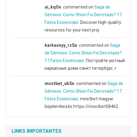
ai_kqOn
commented on
Saga de
Gêmeos: Como Shion Foi Derrotado? 17
Fatos Essenciais
: Discover high-quality
resources for your next proj
karkasnyy_rzSa
commented on
Saga
de Gêmeos: Como Shion Foi Derrotado?
17 Fatos Essenciais
: Постройте уютный
каркасные дома санкт петербург, г
mostbet_ukSn
commented on
Saga de
Gêmeos: Como Shion Foi Derrotado? 17
Fatos Essenciais
: mostbet magyar
bejelentkezés https://mostbet58462.
LINKS IMPORTANTES