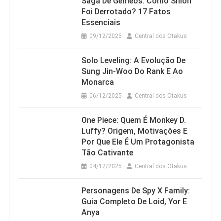
Saga De Gêmeos: Como Shion
Foi Derrotado? 17 Fatos
Essenciais
09/12/2025
Central dos Otakus
Solo Leveling: A Evolução De
Sung Jin-Woo Do Rank E Ao
Monarca
06/12/2025
Central dos Otakus
One Piece: Quem É Monkey D.
Luffy? Origem, Motivações E
Por Que Ele É Um Protagonista
Tão Cativante
04/12/2025
Central dos Otakus
Personagens De Spy X Family:
Guia Completo De Loid, Yor E
Anya