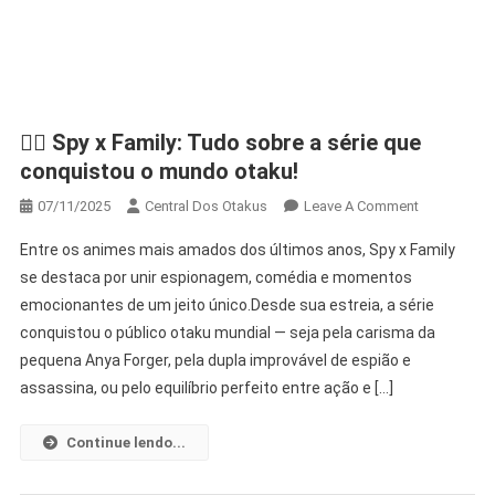
🕵️‍♂️ Spy x Family: Tudo sobre a série que
conquistou o mundo otaku!
On
07/11/2025
Central Dos Otakus
Leave A Comment
🕵️‍♂️
Entre os animes mais amados dos últimos anos, Spy x Family
Spy
se destaca por unir espionagem, comédia e momentos
X
emocionantes de um jeito único.Desde sua estreia, a série
Family:
conquistou o público otaku mundial — seja pela carisma da
Tudo
Sobre
pequena Anya Forger, pela dupla improvável de espião e
A
assassina, ou pelo equilíbrio perfeito entre ação e […]
Série
Que
Continue lendo...
Conquistou
O