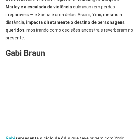
Marley e a escalada da violência
culminam em perdas
irreparáveis — e Sasha é uma delas. Assim, Ymir, mesmo à
distância,
impacta diretamente o destino de personagens
queridos
, mostrando como decisões ancestrais reverberam no
presente.
Gabi Braun
Gabi
representa o ciclo de ódio
que teve origem com Ymir.