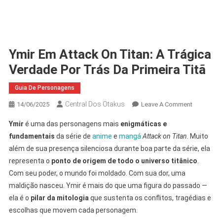
Ymir Em Attack On Titan: A Trágica
Verdade Por Trás Da Primeira Titã
Guia De Personagens
Central Dos Otakus
On
14/06/2025
Leave A Comment
Ymir
Ymir
é uma das personagens mais
enigmáticas e
Em
fundamentais
da série de
anime
e
mangá
Attack on Titan
. Muito
Attack
além de sua presença silenciosa durante boa parte da série, ela
On
representa o
ponto de origem de todo o universo titânico
Titan:
.
A
Com seu poder, o mundo foi moldado. Com sua dor, uma
Trágica
maldição nasceu. Ymir é mais do que uma figura do passado —
Verdade
ela é o
pilar da mitologia
que sustenta os conflitos, tragédias e
Por
escolhas que movem cada personagem.
Trás