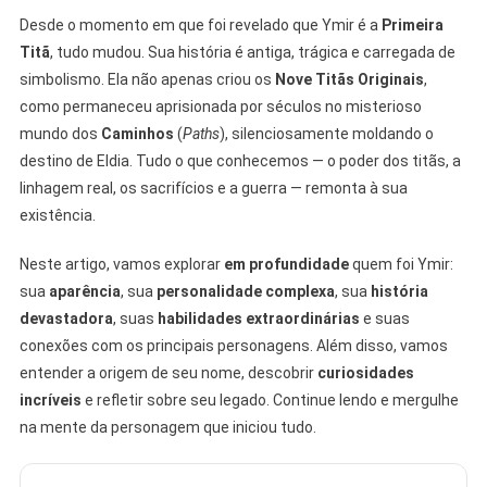
Da
Desde o momento em que foi revelado que Ymir é a
Primeira
Primeira
Titã
, tudo mudou. Sua história é antiga, trágica e carregada de
Titã
simbolismo. Ela não apenas criou os
Nove Titãs Originais
,
como permaneceu aprisionada por séculos no misterioso
mundo dos
Caminhos
(
Paths
), silenciosamente moldando o
destino de Eldia. Tudo o que conhecemos — o poder dos titãs, a
linhagem real, os sacrifícios e a guerra — remonta à sua
existência.
Neste artigo, vamos explorar
em profundidade
quem foi Ymir:
sua
aparência
, sua
personalidade complexa
, sua
história
devastadora
, suas
habilidades extraordinárias
e suas
conexões com os principais personagens. Além disso, vamos
entender a origem de seu nome, descobrir
curiosidades
incríveis
e refletir sobre seu legado. Continue lendo e mergulhe
na mente da personagem que iniciou tudo.