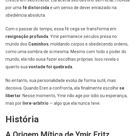
cresce em seu interior. Ela aceita seu destino sem lutar, movida
por uma
fé distorcida
e um senso de dever enraizado na
obediência absoluta.
Com o passar do tempo, essa fé cega se transforma em
resignação profunda
. Ymir permanece séculos presa no
mundo dos
Caminhos
, moldando corpos e obedecendo ordens,
como uma sombra de si mesma. Mesmo com todo o poder do
mundo, ela não ousa fazer escolhas próprias. Isso revela o
quanto sua
vontade foi quebrada
.
No entanto, sua personalidade evolui de forma sutil, mas
decisiva. Quando Eren a confronta, ela finalmente escolhe
se
libertar
. Nesse momento, Ymir não age por ódio ou esperança,
mas por
livre-arbítrio
— algo que ela nunca teve.
História
A Origem Mítica de Ymir Fritz