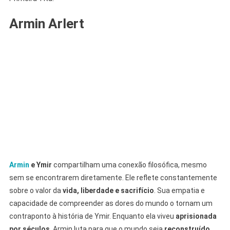
Armin Arlert
Armin
e Ymir
compartilham uma conexão filosófica, mesmo
sem se encontrarem diretamente. Ele reflete constantemente
sobre o valor da
vida, liberdade e sacrifício
. Sua empatia e
capacidade de compreender as dores do mundo o tornam um
contraponto à história de Ymir. Enquanto ela viveu
aprisionada
por séculos
, Armin luta para que o mundo seja
reconstruído