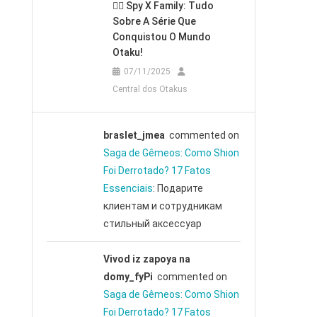
🕵️‍♂️ Spy X Family: Tudo
Sobre A Série Que
Conquistou O Mundo
Otaku!
07/11/2025
Central dos Otakus
braslet_jmea
commented on
Saga de Gêmeos: Como Shion
Foi Derrotado? 17 Fatos
Essenciais
: Подарите
клиентам и сотрудникам
стильный аксессуар
Vivod iz zapoya na
domy_fyPi
commented on
Saga de Gêmeos: Como Shion
Foi Derrotado? 17 Fatos