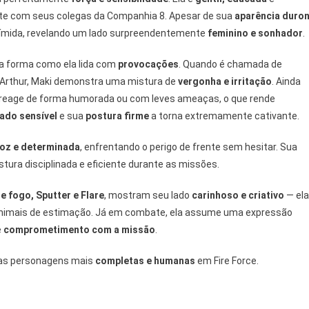
te com seus colegas da Companhia 8. Apesar de sua
aparência duro
ímida, revelando um lado surpreendentemente
feminino e sonhador
.
a forma como ela lida com
provocações
. Quando é chamada de
Arthur, Maki demonstra uma mistura de
vergonha e irritação
. Ainda
o, reage de forma humorada ou com leves ameaças, o que rende
lado sensível
e sua
postura firme
a torna extremamente cativante.
oz e determinada
, enfrentando o perigo de frente sem hesitar. Sua
tura disciplinada e eficiente durante as missões.
de fogo, Sputter e Flare
, mostram seu lado
carinhoso e criativo
— ela
nimais de estimação. Já em combate, ela assume uma expressão
e
comprometimento com a missão
.
das personagens mais
completas e humanas
em Fire Force.