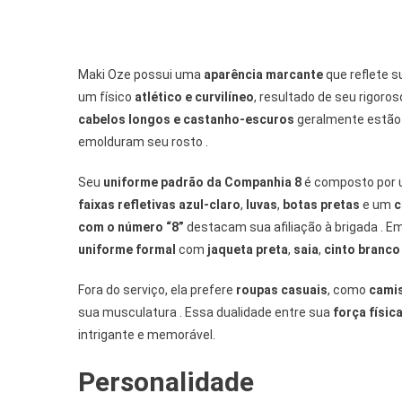
Maki Oze possui uma
aparência marcante
que reflete 
um físico
atlético e curvilíneo
, resultado de seu rigoro
cabelos longos e castanho-escuros
geralmente estão
emolduram seu rosto .
Seu
uniforme padrão da Companhia 8
é composto por
faixas refletivas azul-claro
,
luvas
,
botas pretas
e um
c
com o número “8”
destacam sua afiliação à brigada . 
uniforme formal
com
jaqueta preta
,
saia
,
cinto branco
Fora do serviço, ela prefere
roupas casuais
, como
camis
sua musculatura . Essa dualidade entre sua
força físic
intrigante e memorável.
Personalidade