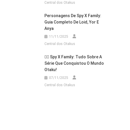
Central dos Otakus
Personagens De Spy X Family:
Guia Completo De Loid, Yor E
Anya
11/11/2025
Central dos Otakus
🕵️‍♂️ Spy X Family: Tudo Sobre A
Série Que Conquistou O Mundo
Otaku!
07/11/2025
Central dos Otakus