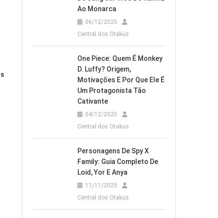
Ao Monarca
06/12/2025
Central dos Otakus
One Piece: Quem É Monkey
D. Luffy? Origem,
os
Motivações E Por Que Ele É
Um Protagonista Tão
Cativante
04/12/2025
Central dos Otakus
Personagens De Spy X
Family: Guia Completo De
Loid, Yor E Anya
11/11/2025
Central dos Otakus