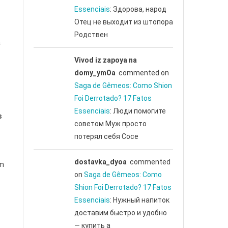
Essenciais
: Здорова, народ
Отец не выходит из штопора
Родствен
a
Vivod iz zapoya na
domy_ymOa
commented on
Saga de Gêmeos: Como Shion
Foi Derrotado? 17 Fatos
Essenciais
: Люди помогите
s
советом Муж просто
потерял себя Сосе
dostavka_dyoa
commented
om
on
Saga de Gêmeos: Como
Shion Foi Derrotado? 17 Fatos
Essenciais
: Нужный напиток
доставим быстро и удобно
— купить а