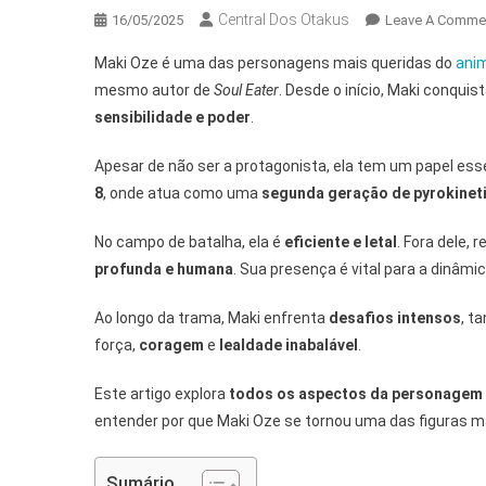
Central Dos Otakus
16/05/2025
Leave A Comme
Maki Oze é uma das personagens mais queridas do
ani
mesmo autor de
Soul Eater
. Desde o início, Maki conqui
sensibilidade e poder
.
Apesar de não ser a protagonista, ela tem um papel esse
8
, onde atua como uma
segunda geração de pyrokinet
No campo de batalha, ela é
eficiente e letal
. Fora dele, 
profunda e humana
. Sua presença é vital para a dinâmi
Ao longo da trama, Maki enfrenta
desafios intensos
, t
força,
coragem
e
lealdade inabalável
.
Este artigo explora
todos os aspectos da personagem
entender por que Maki Oze se tornou uma das figuras 
Sumário