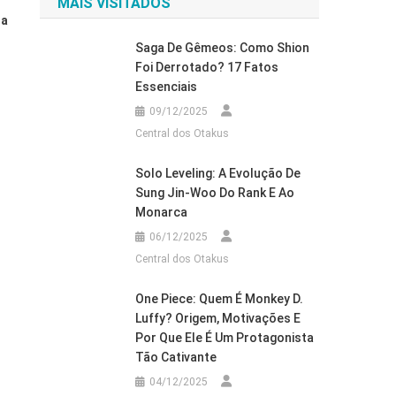
MAIS VISITADOS
na
Saga De Gêmeos: Como Shion
Foi Derrotado? 17 Fatos
Essenciais
09/12/2025
Central dos Otakus
Solo Leveling: A Evolução De
Sung Jin-Woo Do Rank E Ao
Monarca
06/12/2025
Central dos Otakus
One Piece: Quem É Monkey D.
Luffy? Origem, Motivações E
Por Que Ele É Um Protagonista
Tão Cativante
04/12/2025