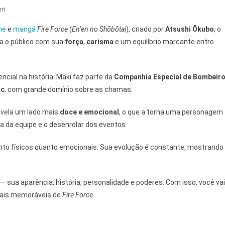
On
nt
Maki
me
e
mangá
Fire Force
(
En’en no Shōbōtai
), criado por
Atsushi Ōkubo
, o
Oze
sta o público com sua
força
,
carisma
e um equilíbrio marcante entre
De
Fire
Force:
ncial na história. Maki faz parte da
Companhia Especial de Bombeir
Tudo
ic
, com grande domínio sobre as chamas.
O
Que
revela um lado mais
doce e emocional
, o que a torna uma personagem
Você
ca da equipe e o desenrolar dos eventos.
Precisa
Saber
anto físicos quanto emocionais. Sua evolução é constante, mostrando
— sua aparência, história, personalidade e poderes. Com isso, você vai
mais memoráveis de
Fire Force
.