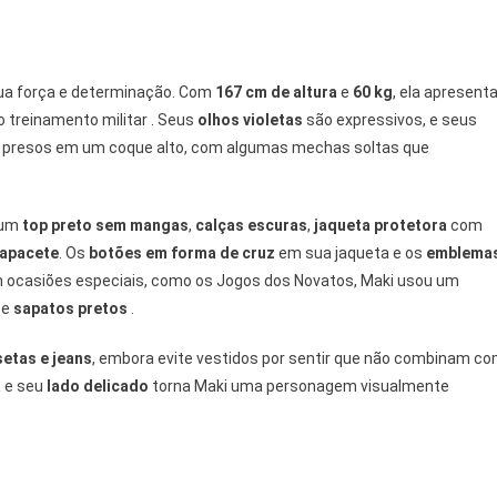
sua força e determinação. Com
167 cm de altura
e
60 kg
, ela apresent
so treinamento militar . Seus
olhos violetas
são expressivos, e seus
 presos em um coque alto, com algumas mechas soltas que
 um
top preto sem mangas
,
calças escuras
,
jaqueta protetora
com
apacete
. Os
botões em forma de cruz
em sua jaqueta e os
emblema
Em ocasiões especiais, como os Jogos dos Novatos, Maki usou um
e
sapatos pretos
.
etas e jeans
, embora evite vestidos por sentir que não combinam c
a
e seu
lado delicado
torna Maki uma personagem visualmente