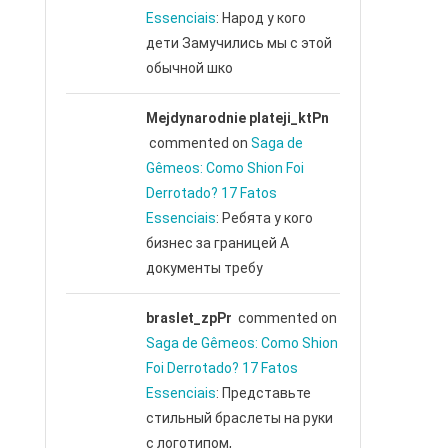
Essenciais
: Народ у кого
дети Замучились мы с этой
обычной шко
Mejdynarodnie plateji_ktPn
commented on
Saga de
Gêmeos: Como Shion Foi
Derrotado? 17 Fatos
Essenciais
: Ребята у кого
бизнес за границей А
документы требу
braslet_zpPr
commented on
Saga de Gêmeos: Como Shion
Foi Derrotado? 17 Fatos
Essenciais
: Представьте
стильный браслеты на руки
с логотипом,