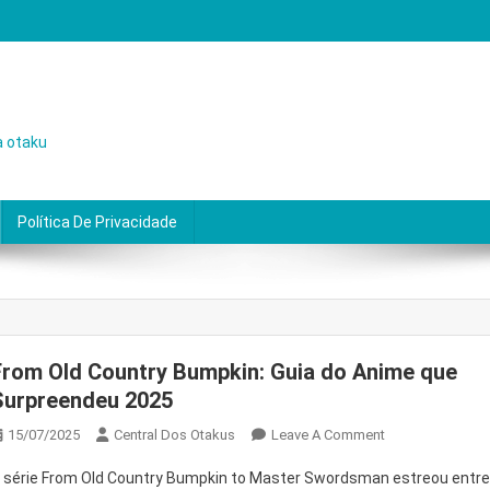
a otaku
Política De Privacidade
From Old Country Bumpkin: Guia do Anime que
Surpreendeu 2025
On
15/07/2025
Central Dos Otakus
Leave A Comment
From
 série From Old Country Bumpkin to Master Swordsman estreou entr
Old