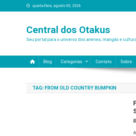
Skip
quarta-feira, agosto 05, 2026
to
content
Central dos Otakus
Seu portal para o universo dos animes, mangás e cultur
Blog
Categorias
Contato
Sobre
TAG:
FROM OLD COUNTRY BUMPKIN
A