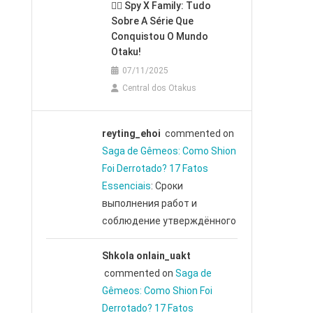
🕵️‍♂️ Spy X Family: Tudo
Sobre A Série Que
Conquistou O Mundo
Otaku!
07/11/2025
Central dos Otakus
reyting_ehoi
commented on
Saga de Gêmeos: Como Shion
Foi Derrotado? 17 Fatos
Essenciais
: Сроки
выполнения работ и
соблюдение утверждённого
Shkola onlain_uakt
commented on
Saga de
Gêmeos: Como Shion Foi
Derrotado? 17 Fatos