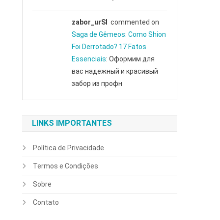
zabor_urSl
commented on
Saga de Gêmeos: Como Shion
Foi Derrotado? 17 Fatos
Essenciais
: Оформим для
вас надежный и красивый
забор из профн
LINKS IMPORTANTES
Política de Privacidade
Termos e Condições
Sobre
Contato