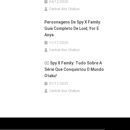
04/12/2025
Central dos Otakus
Personagens De Spy X Family:
Guia Completo De Loid, Yor E
Anya
11/11/2025
Central dos Otakus
🕵️‍♂️ Spy X Family: Tudo Sobre A
Série Que Conquistou O Mundo
Otaku!
07/11/2025
Central dos Otakus