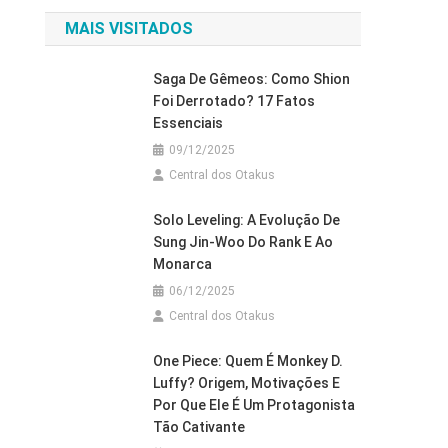
MAIS VISITADOS
Saga De Gêmeos: Como Shion
Foi Derrotado? 17 Fatos
Essenciais
09/12/2025
Central dos Otakus
Solo Leveling: A Evolução De
Sung Jin-Woo Do Rank E Ao
Monarca
06/12/2025
Central dos Otakus
One Piece: Quem É Monkey D.
Luffy? Origem, Motivações E
Por Que Ele É Um Protagonista
Tão Cativante