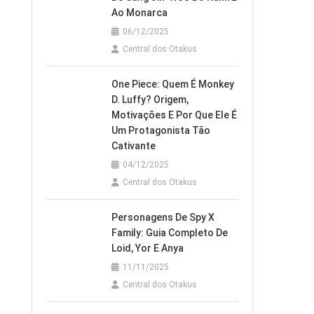
Ao Monarca
06/12/2025
Central dos Otakus
One Piece: Quem É Monkey
D. Luffy? Origem,
Motivações E Por Que Ele É
Um Protagonista Tão
Cativante
04/12/2025
Central dos Otakus
Personagens De Spy X
Family: Guia Completo De
Loid, Yor E Anya
11/11/2025
Central dos Otakus