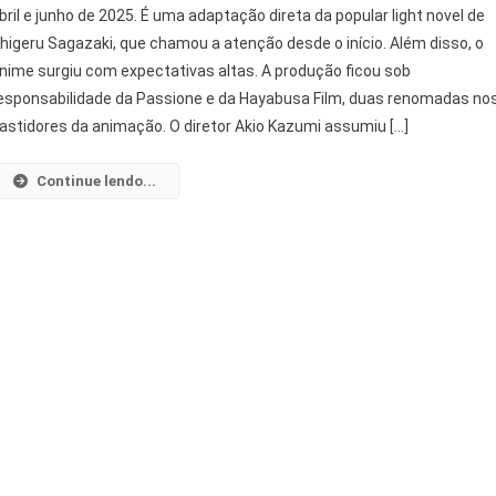
bril e junho de 2025. É uma adaptação direta da popular light novel de
Country
higeru Sagazaki, que chamou a atenção desde o início. Além disso, o
Bumpkin:
nime surgiu com expectativas altas. A produção ficou sob
Guia
Do
esponsabilidade da Passione e da Hayabusa Film, duas renomadas no
Anime
astidores da animação. O diretor Akio Kazumi assumiu […]
Que
Surpreendeu
Continue lendo...
2025