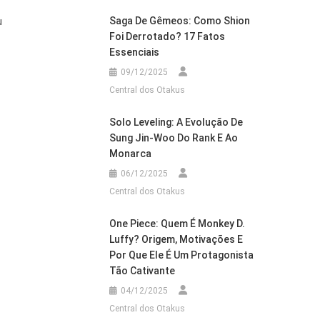
Saga De Gêmeos: Como Shion
u
Foi Derrotado? 17 Fatos
Essenciais
09/12/2025
Central dos Otakus
Solo Leveling: A Evolução De
Sung Jin-Woo Do Rank E Ao
Monarca
06/12/2025
Central dos Otakus
One Piece: Quem É Monkey D.
Luffy? Origem, Motivações E
Por Que Ele É Um Protagonista
Tão Cativante
04/12/2025
Central dos Otakus