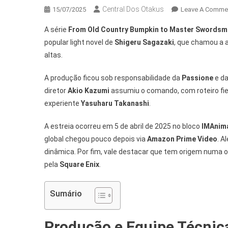
Central Dos Otakus
15/07/2025
Leave A Comme
A série
From Old Country Bumpkin to Master Swords
popular light novel de
Shigeru Sagazaki
, que chamou a a
altas.
A produção ficou sob responsabilidade da
Passione
e d
diretor
Akio Kazumi
assumiu o comando, com roteiro fie
experiente
Yasuharu Takanashi
.
A estreia ocorreu em 5 de abril de 2025 no bloco
IMAnim
global chegou pouco depois via
Amazon Prime Video
. A
dinâmica. Por fim, vale destacar que tem origem numa o
pela
Square Enix
.
Sumário
Produção e Equipe Técnic