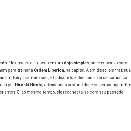
tado
. Ele nasceu e cresceu em um
dojo simples
, onde ensinava com
mam para treinar a
Ordem Liberion
, na capital. Além disso, ele traz sua
 assim, Beryl mantém seu jeito discreto e dedicado. Ele se comunica
lada por
Hiroaki Hirata
, adicionando profundidade ao personagem. E
experientes. E, ao mesmo tempo, ele reconecta-se com seu passado