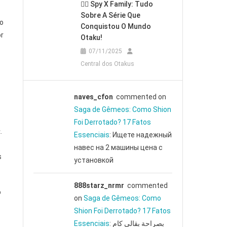
🕵️‍♂️ Spy X Family: Tudo
Sobre A Série Que
o
Conquistou O Mundo
or
Otaku!
07/11/2025
Central dos Otakus
naves_cfon
commented on
Saga de Gêmeos: Como Shion
Foi Derrotado? 17 Fatos
.
Essenciais
: Ищете надежный
навес на 2 машины цена с
s
установкой
888starz_nrmr
commented
o
on
Saga de Gêmeos: Como
Shion Foi Derrotado? 17 Fatos
Essenciais
: بصراحة بقالي كام