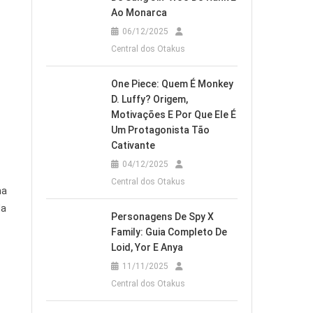
Ao Monarca
06/12/2025
Central dos Otakus
One Piece: Quem É Monkey
D. Luffy? Origem,
Motivações E Por Que Ele É
Um Protagonista Tão
Cativante
04/12/2025
Central dos Otakus
ma
da
Personagens De Spy X
Family: Guia Completo De
Loid, Yor E Anya
11/11/2025
Central dos Otakus