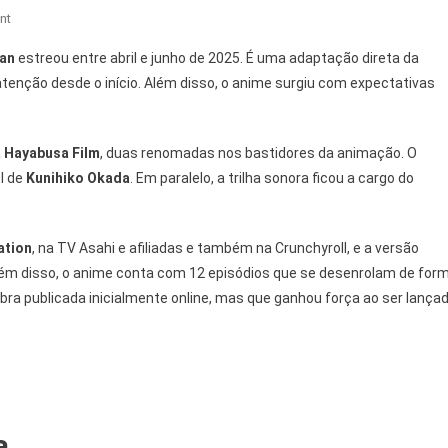
On
nt
From
man
estreou entre abril e junho de 2025. É uma adaptação direta da
Old
tenção desde o início. Além disso, o anime surgiu com expectativas
Country
Bumpkin:
Guia
a
Hayabusa Film
, duas renomadas nos bastidores da animação. O
Do
l de
Kunihiko Okada
. Em paralelo, a trilha sonora ficou a cargo do
Anime
Que
Surpreendeu
ation
2025
, na TV Asahi e afiliadas e também na Crunchyroll, e a versão
lém disso, o anime conta com 12 episódios que se desenrolam de for
bra publicada inicialmente online, mas que ganhou força ao ser lança
a