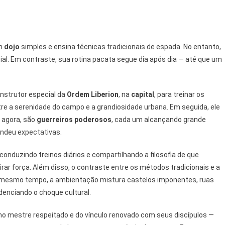
um
dojo
simples e ensina técnicas tradicionais de espada. No entanto,
ial. Em contraste, sua rotina pacata segue dia após dia — até que um
instrutor especial da
Ordem Liberion
, na
capital
, para treinar os
ntre a serenidade do campo e a grandiosidade urbana. Em seguida, ele
, agora, são
guerreiros poderosos
, cada um alcançando grande
cendeu expectativas.
 conduzindo treinos diários e compartilhando a filosofia de que
irar força. Além disso, o contraste entre os métodos tradicionais e a
o mesmo tempo, a ambientação mistura castelos imponentes, ruas
denciando o choque cultural.
o mestre respeitado e do vínculo renovado com seus discípulos —