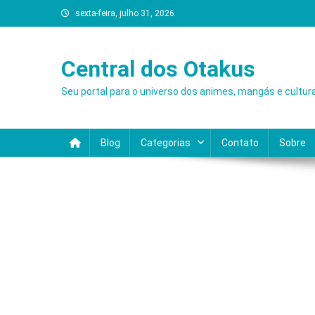
Skip
sexta-feira, julho 31, 2026
to
content
Central dos Otakus
Seu portal para o universo dos animes, mangás e cultur
Blog
Categorias
Contato
Sobre