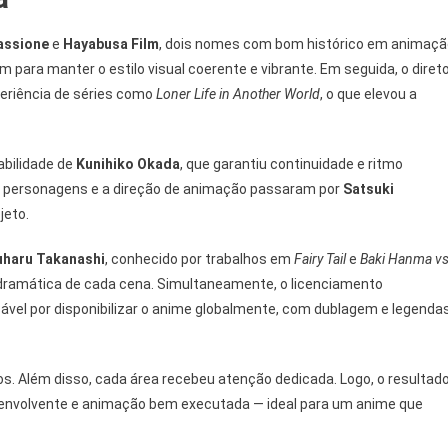
assione
e
Hayabusa Film
, dois nomes com bom histórico em animaçã
 para manter o estilo visual coerente e vibrante. Em seguida, o diret
xperiência de séries como
Loner Life in Another World
, o que elevou a
abilidade de
Kunihiko Okada
, que garantiu continuidade e ritmo
e personagens e a direção de animação passaram por
Satsuki
jeto.
uharu Takanashi
, conhecido por trabalhos em
Fairy Tail
e
Baki Hanma vs
 dramática de cada cena. Simultaneamente, o licenciamento
sável por disponibilizar o anime globalmente, com dublagem e legenda
os. Além disso, cada área recebeu atenção dedicada. Logo, o resultad
ra envolvente e animação bem executada — ideal para um anime que