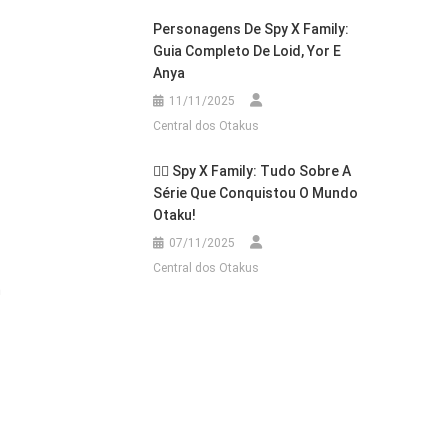
Personagens De Spy X Family:
Guia Completo De Loid, Yor E
Anya
11/11/2025
Central dos Otakus
🕵️‍♂️ Spy X Family: Tudo Sobre A
Série Que Conquistou O Mundo
Otaku!
07/11/2025
Central dos Otakus
m