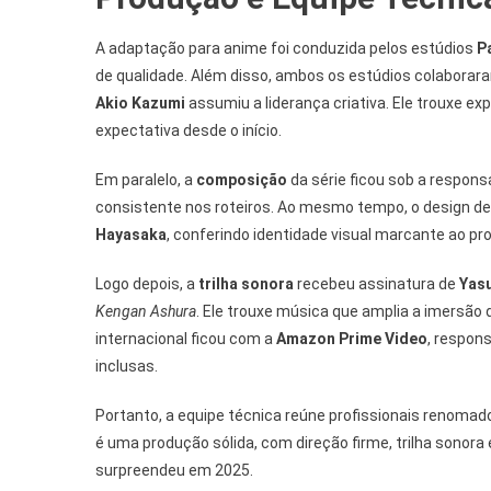
A adaptação para anime foi conduzida pelos estúdios
P
de qualidade. Além disso, ambos os estúdios colaboraram
Akio Kazumi
assumiu a liderança criativa. Ele trouxe e
expectativa desde o início.
Em paralelo, a
composição
da série ficou sob a respons
consistente nos roteiros. Ao mesmo tempo, o design d
Hayasaka
, conferindo identidade visual marcante ao pro
Logo depois, a
trilha sonora
recebeu assinatura de
Yas
Kengan Ashura
. Ele trouxe música que amplia a imersão
internacional ficou com a
Amazon Prime Video
, respon
inclusas.
Portanto, a equipe técnica reúne profissionais renomad
é uma produção sólida, com direção firme, trilha sono
surpreendeu em 2025.